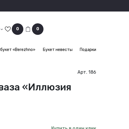
0
0
букет «Berezhno»
Букет невесты
Подарки
Арт. 186
ваза «Иллюзия
Купить в один клик