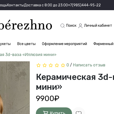
мощь
Контакты
Доставка с 8:00 до 23:00
+7(985)444-95-22
Поиск
Личный кабинет
укеты
Все цветы
Оформление мероприятий
Фирменный 
ая 3d-ваза «Иллюзия мини»
0
/
Написать отзыв
Керамическая 3d-
мини»
9900₽
Купить