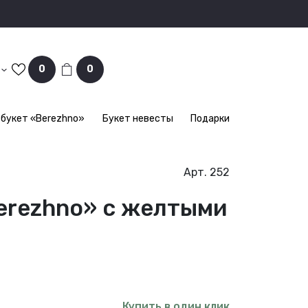
0
0
букет «Berezhno»
Букет невесты
Подарки
Арт. 252
erezhno» с желтыми
Купить в один клик