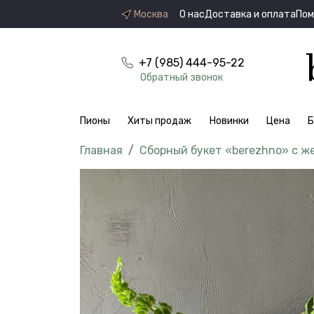
Москва
О нас
Доставка и оплата
По
+7 (985) 444-95-22
Обратный звонок
Пионы
Хиты продаж
Новинки
Цена
Б
Сборный букет «berezhno» с ж