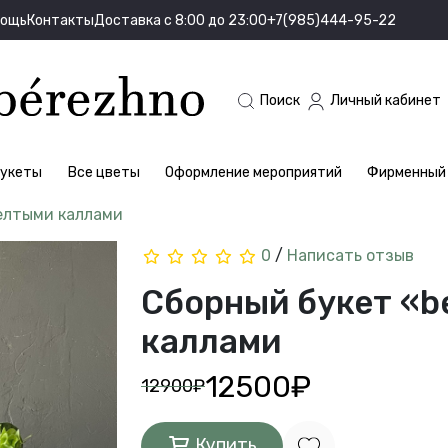
мощь
Контакты
Доставка с 8:00 до 23:00
+7(985)444-95-22
Поиск
Личный кабинет
укеты
Все цветы
Оформление мероприятий
Фирменный 
елтыми каллами
0
/
Написать отзыв
Сборный букет «b
каллами
12500₽
12900₽
Купить