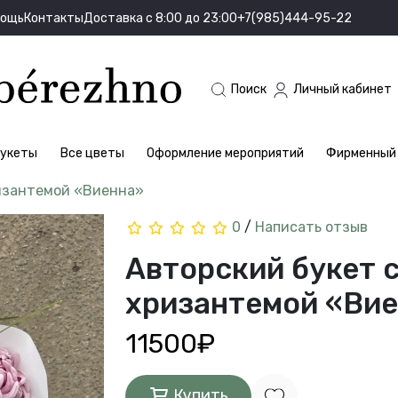
мощь
Контакты
Доставка с 8:00 до 23:00
+7(985)444-95-22
Поиск
Личный кабинет
укеты
Все цветы
Оформление мероприятий
Фирменный 
ризантемой «Виенна»
0
/
Написать отзыв
Авторский букет с
хризантемой «Ви
11500₽
Купить