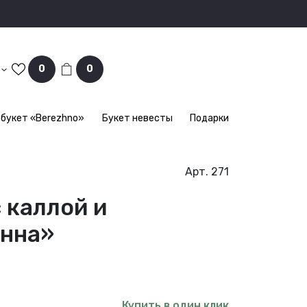
0
0
букет «Berezhno»
Букет невесты
Подарки
Арт. 271
 каллой и
енна»
Купить в один клик