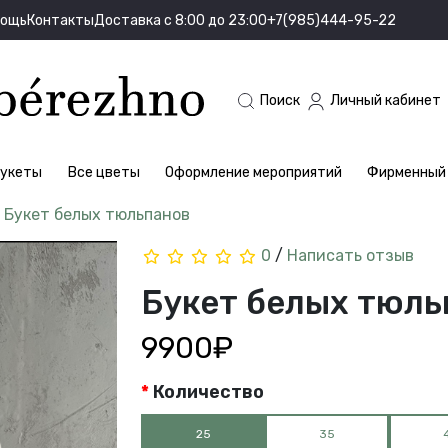
мощь
Контакты
Доставка с 8:00 до 23:00
+7(985)444-95-22
Поиск
Личный кабинет
укеты
Все цветы
Оформление мероприятий
Фирменный 
Букет белых тюльпанов
0
/
Написать отзыв
Букет белых тюль
9900₽
Количество
25
35