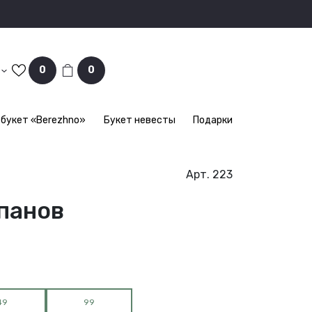
0
0
букет «Berezhno»
Букет невесты
Подарки
Арт. 223
панов
49
99