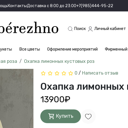
мощь
Контакты
Доставка с 8:00 до 23:00
+7(985)444-95-22
Поиск
Личный кабинет
укеты
Все цветы
Оформление мероприятий
Фирменный 
ая роза
Охапка лимонных кустовых роз
0
/
Написать отзыв
Охапка лимонных 
13900₽
Купить