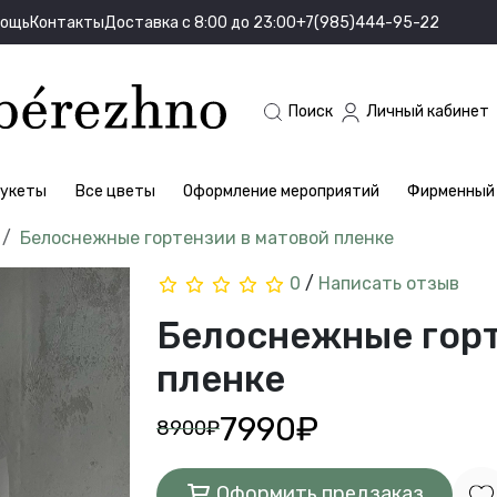
мощь
Контакты
Доставка с 8:00 до 23:00
+7(985)444-95-22
Поиск
Личный кабинет
укеты
Все цветы
Оформление мероприятий
Фирменный 
Белоснежные гортензии в матовой пленке
0
/
Написать отзыв
Белоснежные горт
пленке
7990₽
8900₽
Оформить предзаказ