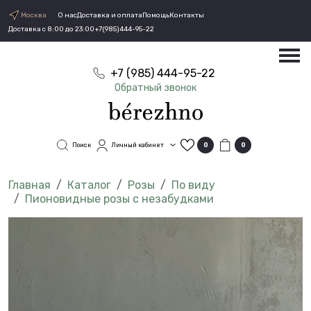
Москва
О нас
Доставка и оплата
Помощь
Контакты
Доставка с 8:00 до 23:00
+7(985)444-95-22
+7 (985) 444-95-22
Обратный звонок
Поиск
Личный кабинет
0
0
Каталог
Розы
По виду
Пионовидные розы с незабудками