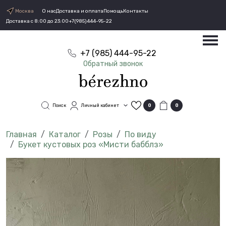
Москва
О нас
Доставка и оплата
Помощь
Контакты
Доставка с 8:00 до 23:00
+7(985)444-95-22
+7 (985) 444-95-22
Обратный звонок
Поиск
Личный кабинет
0
0
Каталог
Розы
По виду
Букет кустовых роз «Мисти бабблз»