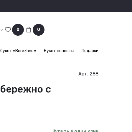
0
0
букет «Berezhno»
Букет невесты
Подарки
Арт. 288
 бережно с
Купить в один клик