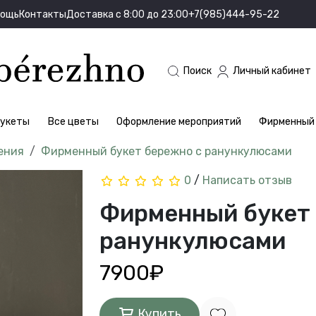
мощь
Контакты
Доставка с 8:00 до 23:00
+7(985)444-95-22
Поиск
Личный кабинет
укеты
Все цветы
Оформление мероприятий
Фирменный 
ения
Фирменный букет бережно с ранункулюсами
0
/
Написать отзыв
Фирменный букет
ранункулюсами
7900₽
Купить