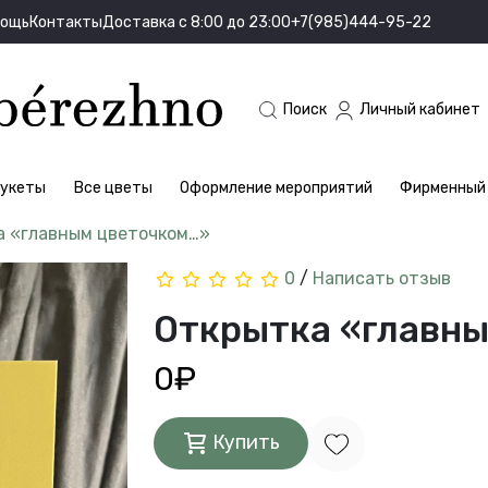
мощь
Контакты
Доставка с 8:00 до 23:00
+7(985)444-95-22
Поиск
Личный кабинет
укеты
Все цветы
Оформление мероприятий
Фирменный 
а «главным цветочком…»
0
/
Написать отзыв
Открытка «главн
0₽
Купить