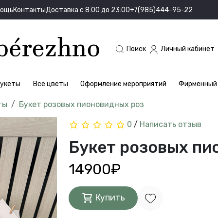
мощь
Контакты
Доставка с 8:00 до 23:00
+7(985)444-95-22
Поиск
Личный кабинет
укеты
Все цветы
Оформление мероприятий
Фирменный 
ты
Букет розовых пионовидных роз
0
/
Написать отзыв
Букет розовых пи
14900₽
Купить