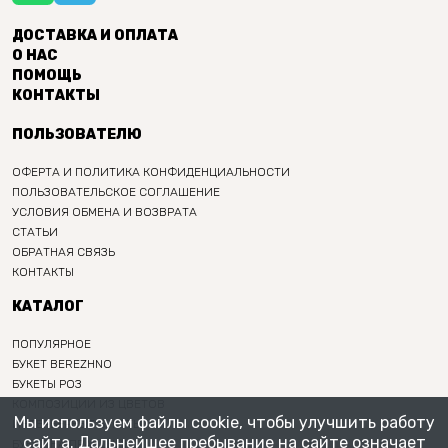
ДОСТАВКА И ОПЛАТА
О НАС
ПОМОЩЬ
КОНТАКТЫ
ПОЛЬЗОВАТЕЛЮ
ОФЕРТА И ПОЛИТИКА КОНФИДЕНЦИАЛЬНОСТИ
ПОЛЬЗОВАТЕЛЬСКОЕ СОГЛАШЕНИЕ
УСЛОВИЯ ОБМЕНА И ВОЗВРАТА
СТАТЬИ
ОБРАТНАЯ СВЯЗЬ
КОНТАКТЫ
КАТАЛОГ
ПОПУЛЯРНОЕ
БУКЕТ BEREZHNO
БУКЕТЫ РОЗ
КОМПОЗИЦИИ ИЗ ЦВЕТОВ
Мы используем файлы cookie, чтобы улучшить работу
ИНТЕРЬЕРНЫЕ БУКЕТЫ
сайта. Дальнейшее пребывание на сайте означает
БУКЕТ НА ПРАЗДНИК