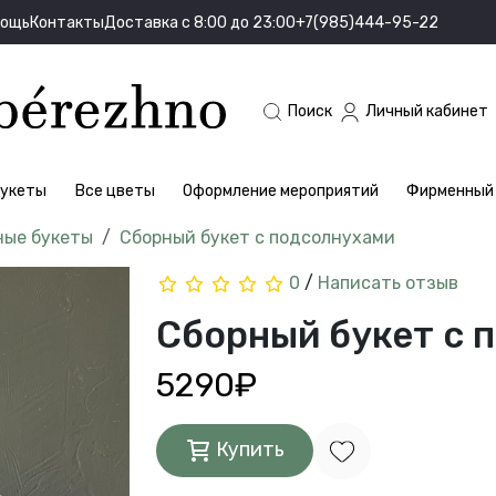
мощь
Контакты
Доставка с 8:00 до 23:00
+7(985)444-95-22
Поиск
Личный кабинет
укеты
Все цветы
Оформление мероприятий
Фирменный 
ные букеты
Сборный букет с подсолнухами
0
/
Написать отзыв
Сборный букет с 
5290₽
Купить