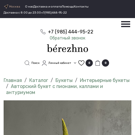
Москва
О нас
Доставка и оплата
Помощь
Контакты
Доставка с 8:00 до 23:00
+7(985)444-95-22
+7 (985) 444-95-22
Обратный звонок
Поиск
Личный кабинет
0
0
Каталог
Букеты
Интерьерные букеты
Авторский букет с пионами, каллами и
антуриумом