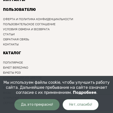
ПОЛЬЗОВАТЕЛЮ
ОФЕРТА И ПОЛИТИКА КОНФИДЕНЦИАЛЬНОСТИ
ПОЛЬЗОВАТЕЛЬСКОЕ СОГЛАШЕНИЕ
УСЛОВИЯ ОБМЕНА И ВОЗВРАТА
СТАТЬИ
ОБРАТНАЯ СВЯЗЬ
КОНТАКТЫ
КАТАЛОГ
ПОПУЛЯРНОЕ
БУКЕТ BEREZHNO
БУКЕТЫ РОЗ
КОМПОЗИЦИИ ИЗ ЦВЕТОВ
Мы используем файлы cookie, чтобы улучшить работу
ИНТЕРЬЕРНЫЕ БУКЕТЫ
сайта. Дальнейшее пребывание на сайте означает
БУКЕТ НА ПРАЗДНИК
согласие с их применением.
Подробнее
.
ВАЗЫ
ОТКРЫТКИ
СЕРТИФИКАТЫ
Да, это прекрасно!
Нет, спасибо!