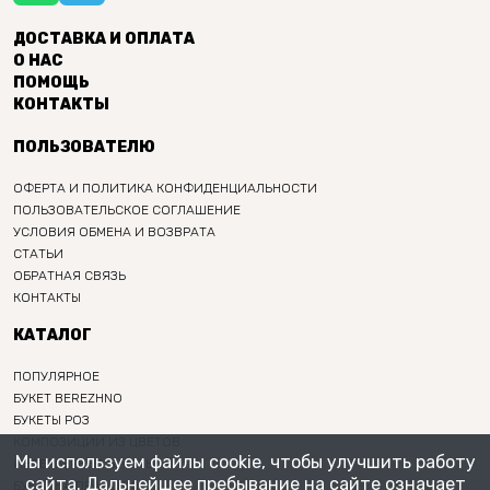
ДОСТАВКА И ОПЛАТА
О НАС
ПОМОЩЬ
КОНТАКТЫ
ПОЛЬЗОВАТЕЛЮ
ОФЕРТА И ПОЛИТИКА КОНФИДЕНЦИАЛЬНОСТИ
ПОЛЬЗОВАТЕЛЬСКОЕ СОГЛАШЕНИЕ
УСЛОВИЯ ОБМЕНА И ВОЗВРАТА
СТАТЬИ
ОБРАТНАЯ СВЯЗЬ
КОНТАКТЫ
КАТАЛОГ
ПОПУЛЯРНОЕ
БУКЕТ BEREZHNO
БУКЕТЫ РОЗ
КОМПОЗИЦИИ ИЗ ЦВЕТОВ
Мы используем файлы cookie, чтобы улучшить работу
ИНТЕРЬЕРНЫЕ БУКЕТЫ
сайта. Дальнейшее пребывание на сайте означает
БУКЕТ НА ПРАЗДНИК